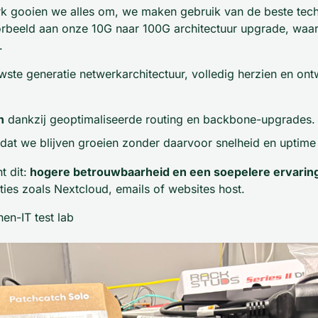
rk gooien we alles om, we maken gebruik van de beste tec
rbeeld aan onze 10G naar 100G architectuur upgrade, waar
.
wste generatie netwerkarchitectuur, volledig herzien en o
n
dankzij geoptimaliseerde routing en backbone-upgrades.
odat we blijven groeien zonder daarvoor snelheid en uptime 
t dit:
hogere betrouwbaarheid en een soepelere ervarin
aties zoals Nextcloud, emails of websites host.
hen-IT test lab