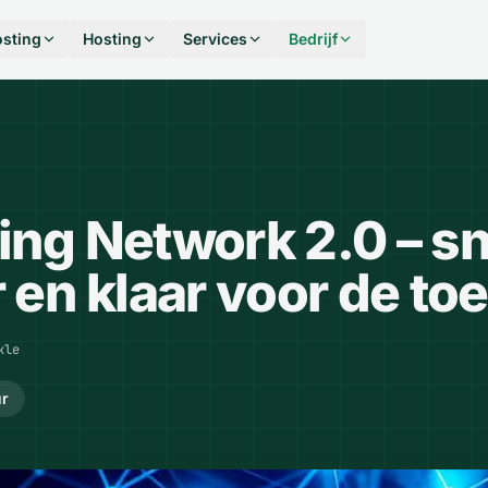
sting
Hosting
Services
Bedrijf
ing Network 2.0 – sn
r en klaar voor de t
kle
ur