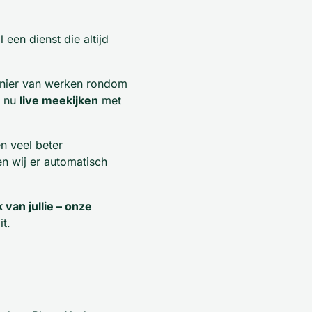
een dienst die altijd
anier van werken rondom
e nu
live meekijken
met
en veel beter
n wij er automatisch
 van jullie – onze
it.