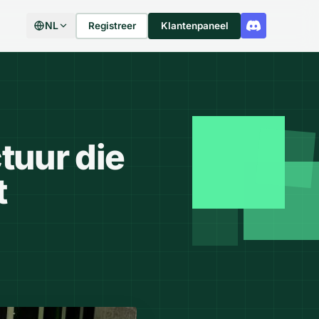
NL
Registreer
Klantenpaneel
tuur die
t