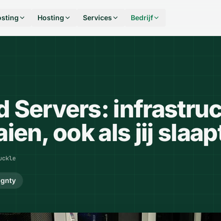
sting
Hosting
Services
Bedrijf
Servers: infrastruc
aien, ook als jij slaap
uckle
ignty