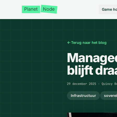
Game ho
Terug naar het blog
Managed 
blijft dra
Gepubliceerd op
29 december 2025
·
Quincy B
Infrastructuur
sovere