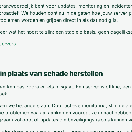
f verantwoordelijk bent voor updates, monitoring en incidente
 proactief. We houden continu in de gaten hoe jouw server pr
oblemen worden en grijpen direct in als dat nodig is.
eer wat het hoort te zijn: een stabiele basis, geen dagelijks
servers
in plaats van schade herstellen
erken pas zodra er iets misgaat. Een server is offline, ee
oek.
en we het anders aan. Door actieve monitoring, slimme aler
n we problemen vaak al aankomen voordat ze impact hebbe
ngzaam volloopt of updates die beveiligingsrisico’s kunnen 
 minder downtime, minder verstoringen en een omgeving die 