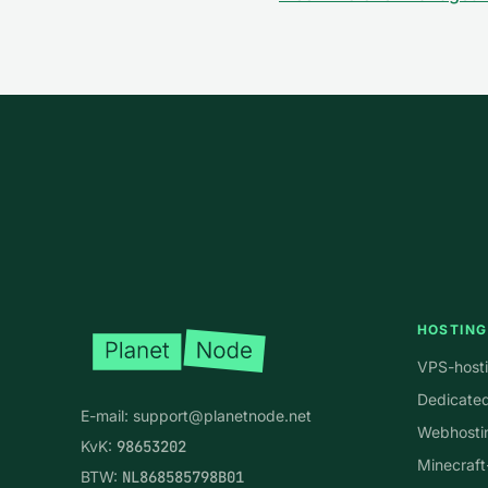
Voettekst
HOSTING
VPS-host
Dedicated
E-mail:
support@planetnode.net
Webhosti
KvK:
98653202
Minecraft
BTW:
NL868585798B01