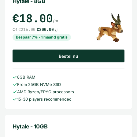
Hytale - 8GB
€18.00
/m
Of
€216.00
€200.00
/j
Bespaar 7% · 1 maand gratis
Bestel nu
8GB RAM
From 25GB NVMe SSD
AMD Ryzen/EPYC processors
15-30 players recommended
Hytale - 10GB