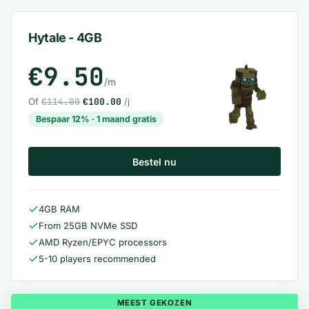
Hytale - 4GB
€9.50
/m
Of
€114.00
€100.00
/j
Bespaar 12% · 1 maand gratis
Bestel nu
4GB RAM
From 25GB NVMe SSD
AMD Ryzen/EPYC processors
5-10 players recommended
MEEST GEKOZEN