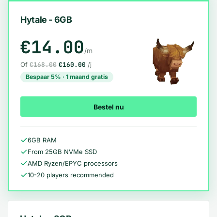
Hytale - 6GB
€14.00
/m
Of
€168.00
€160.00
/j
Bespaar 5% · 1 maand gratis
Bestel nu
6GB RAM
From 25GB NVMe SSD
AMD Ryzen/EPYC processors
10-20 players recommended