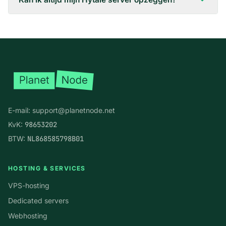
Voettekst
E-mail:
support@planetnode.net
KvK:
98653202
BTW:
NL868585798B01
HOSTING & SERVICES
VPS-hosting
Dedicated servers
Webhosting