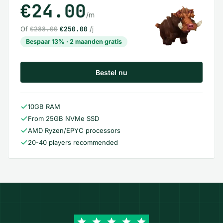
€24.00
/m
Of
€288.00
€250.00
/j
Bespaar 13% · 2 maanden gratis
Bestel nu
10GB RAM
From 25GB NVMe SSD
AMD Ryzen/EPYC processors
20-40 players recommended