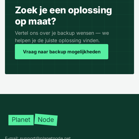
Zoek je een oplossing
op maat?
Vertel ons over je backup wensen — we
helpen je de juiste oplossing vinden.
Vraag naar backup mogelijkheden
Voettekst
E-mail:
support@planetnode.net