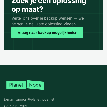
Zoek je een oplossing
op maat?
Vertel ons over je backup wensen — we
helpen je de juiste oplossing vinden.
Vraag naar backup mogelijkheden
Voettekst
E-mail:
support@planetnode.net
KvK:
98653202