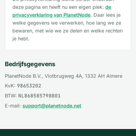
deze pagina en heeft nu een eigen plek:
de
privacyverklaring van PlanetNode
. Daar lees je
welke gegevens we verwerken, hoe lang we ze
bewaren, met wie we ze delen en welke rechten
je hebt.
Bedrijfsgegevens
PlanetNode B.V., Vlotbrugweg 4A, 1332 AH Almere
KvK:
98653202
BTW:
NL868585798B01
E-mail:
support@planetnode.net
Voettekst