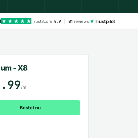
Trustpilot
d
TrustScore
4,9
|
81
reviews
ium - X8
7.99
/m
Bestel nu
Bekijk alle pakketten