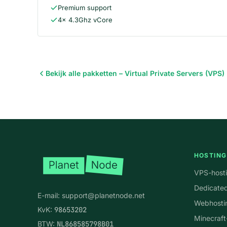
Premium support
4x 4.3Ghz vCore
Bekijk alle pakketten – Virtual Private Servers (VPS)
Voettekst
HOSTING
VPS-host
Dedicated
E-mail:
support@planetnode.net
Webhosti
KvK:
98653202
Minecraft
BTW:
NL868585798B01