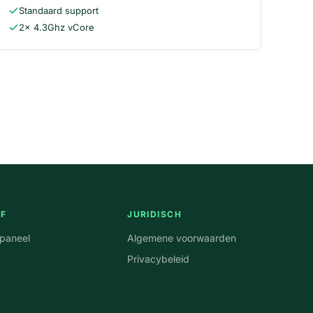
Standaard support
2x 4.3Ghz vCore
JF
JURIDISCH
npaneel
Algemene voorwaarden
Privacybeleid