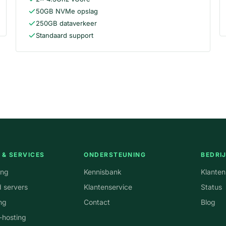
50GB NVMe opslag
250GB dataverkeer
Standaard support
 & SERVICES
ONDERSTEUNING
BEDRI
ing
Kennisbank
Klante
 servers
Klantenservice
Status
ng
Contact
Blog
-hosting