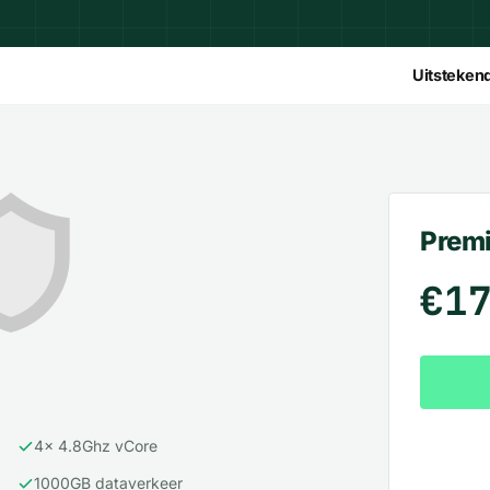
Uitsteken
Prem
€1
4x 4.8Ghz vCore
1000GB dataverkeer