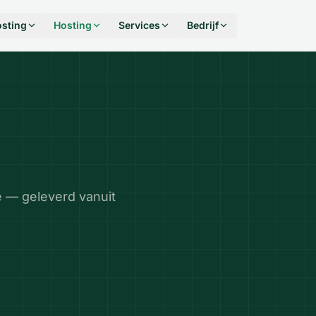
sting
Hosting
Services
Bedrijf
e — geleverd vanuit