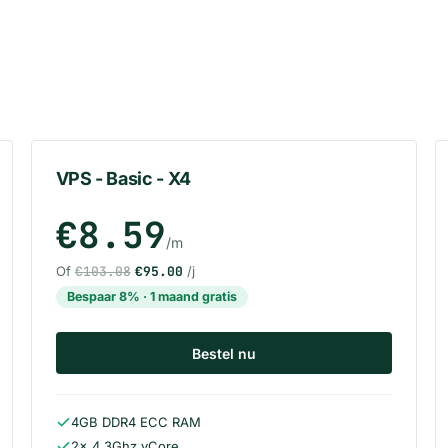
VPS - Basic - X4
€8.59
/m
Of
€103.08
€95.00
/j
Bespaar 8% · 1 maand gratis
Bestel nu
4GB DDR4 ECC RAM
2x 4.3Ghz vCore