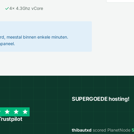
4x 4.3Ghz vCore
rd, meestal binnen enkele minuten.
npaneel.
SUPERGOEDE hosting!
Trustpilot
thibautxd
scored PlanetNode
5