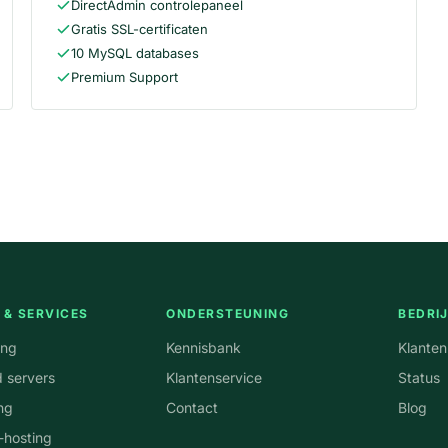
DirectAdmin controlepaneel
Gratis SSL-certificaten
10 MySQL databases
Premium Support
 & SERVICES
ONDERSTEUNING
BEDRI
ing
Kennisbank
Klante
 servers
Klantenservice
Status
ng
Contact
Blog
-hosting