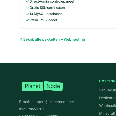
DirectAdmin controlepaneel
Gratis SSL-certificaten
10 MySQL databases
Premium Support
Bekijk alle pakketten – Webhosting
Voettekst
HOSTING
VPS-host
Dedicated
E-mail:
support@planetnode.net
Webhosti
KvK:
98653202
Minecraft