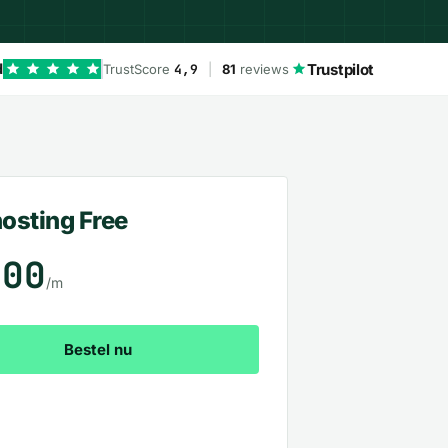
Trustpilot
d
TrustScore
4,9
|
81
reviews
osting Free
.00
/m
Bestel nu
Bekijk alle pakketten