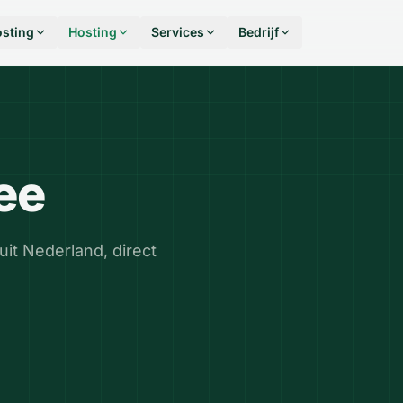
sting
Hosting
Services
Bedrijf
ee
it Nederland, direct