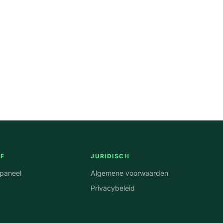
JF
JURIDISCH
npaneel
Algemene voorwaarden
Privacybeleid