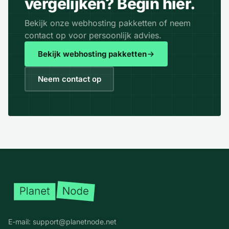
vergelijken? Begin hier.
Bekijk onze webhosting pakketten of neem
contact op voor persoonlijk advies.
Bekijk webhosting pakketten
Neem contact op
Voettekst
E-mail:
support@planetnode.net