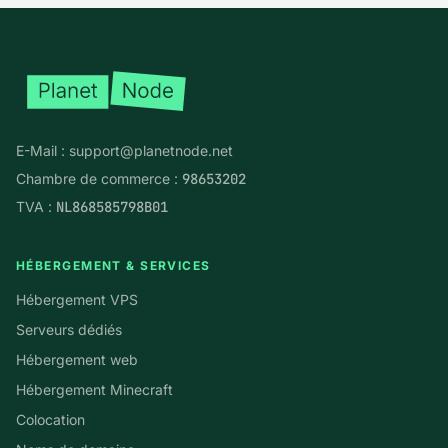
Pied de page
E-Mail :
support@planetnode.net
Chambre de commerce :
98653202
TVA :
NL868585798B01
HÉBERGEMENT & SERVICES
Hébergement VPS
Serveurs dédiés
Hébergement web
Hébergement Minecraft
Colocation